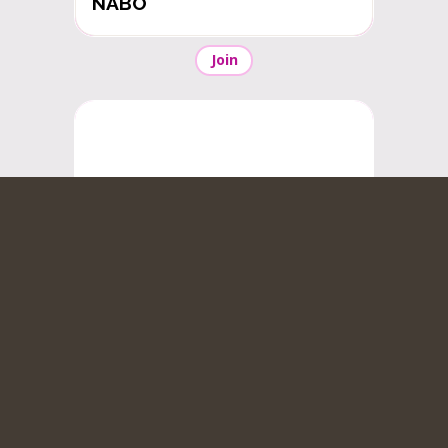
NABO
Join
No Deadline
Join