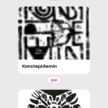
Konstepidemin
Join