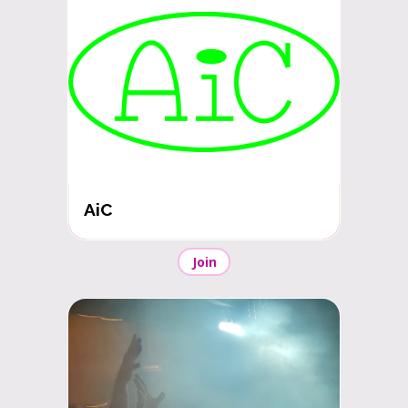
AiC
Join