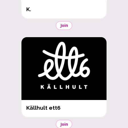
K.
Join
Källhult ett6
Join